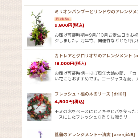
ミリオンバンブーとリンドウのアレンジメ
9,800
円
(税込)
お届け可能時期＝9月/ 10月お誕生日の
ジしました。万年竹、開運竹などとも呼ば
カトレアとグロリオサのアレンジメント
[
a
18,000
円
(税込)
お届け可能時期＝ほぼ周年大輪の蘭、「カ
い花にもおすすめです。ゴージャスな蘭、
フレッシュ・樅の木のリース
[
dri01
]
4,800
円
(税込)
モミの木をベースにヒノキやヒバを使ったフレ
ースにしたフレッシュな香りも漂うリ…
菖蒲のアレンジメント〜清爽
[
arenji48
]