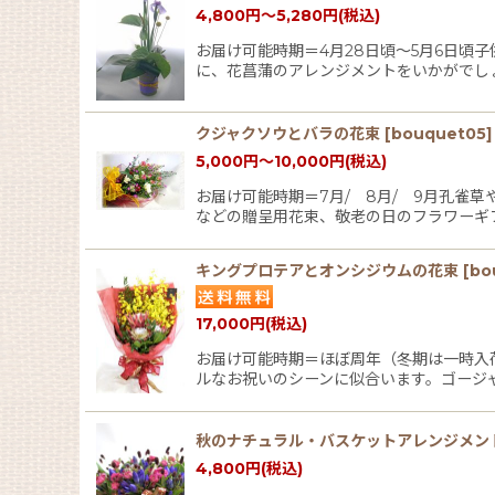
4,800
円
～5,280
円
(税込)
お届け可能時期＝4月28日頃〜5月6日頃
に、花菖蒲のアレンジメントをいかがでし
クジャクソウとバラの花束
[
bouquet05
]
5,000
円
～10,000
円
(税込)
お届け可能時期＝7月/ 8月/ 9月孔
などの贈呈用花束、敬老の日のフラワーギ
キングプロテアとオンシジウムの花束
[
bo
17,000
円
(税込)
お届け可能時期＝ほぼ周年（冬期は一時入
ルなお祝いのシーンに似合います。ゴージ
秋のナチュラル・バスケットアレンジメン
4,800
円
(税込)