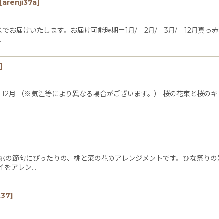
[
arenji37a
]
スでお届けいたします。お届け可能時期＝1月/ 2月/ 3月/ 12月真
…
]
月/ 12月 （※気温等により異なる場合がございます。） 桜の花束と桜
頃桃の節句にぴったりの、桃と菜の花のアレンジメントです。ひな祭り
イをアレン…
t37
]