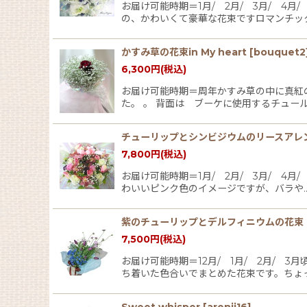
お届け可能時期＝1月/ 2月/ 3月/ 
の、かわいくて豪華な花束ですロマンチッ
かすみ草の花束in My heart
[
bouquet2
6,300
円
(税込)
お届け可能時期＝周年かすみ草の中に真紅
た。 。 背面は ブーケに使用するチュー
チューリップとシンビジウムのリースアレ
7,800
円
(税込)
お届け可能時期＝1月/ 2月/ 3月/ 
わいいピンク色のイメージですが、バラや
紫のチューリップとデルフィニウムの花束
7,500
円
(税込)
お届け可能時期＝12月/ 1月/ 2月/
ち着いた色合いでまとめた花束です。ちょ
Sweet whisper
[
arenji16
]