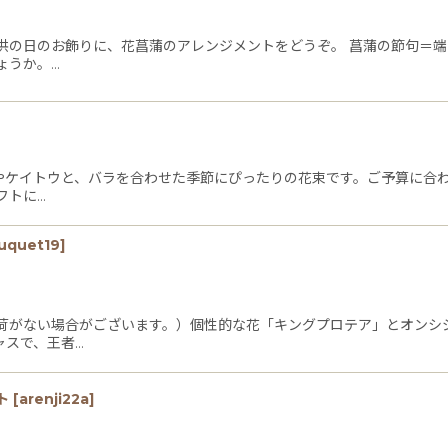
子供の日のお飾りに、花菖蒲のアレンジメントをどうぞ。 菖蒲の節句＝
ょうか。…
雀草やケイトウと、バラを合わせた季節にぴったりの花束です。ご予算に合
フトに…
uquet19
]
荷がない場合がございます。）個性的な花「キングプロテア」とオンシ
ャスで、王者…
ト
[
arenji22a
]