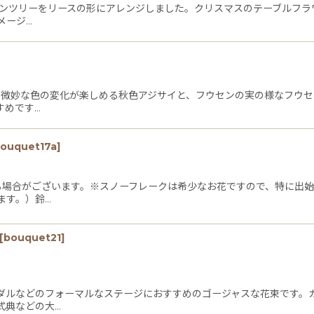
ットンツリーをリースの形にアレンジしました。クリスマスのテーブルフ
メージ…
・・微妙な色の変化が楽しめる秋色アジサイと、フウセンの実の様なフウ
すめです…
ouquet17a
]
る場合がございます。※スノーフレークは希少なお花ですので、特に出
ます。）鈴…
[
bouquet21
]
ダルなどのフォーマルなステージにおすすめのゴージャスな花束です。
式典などの大…