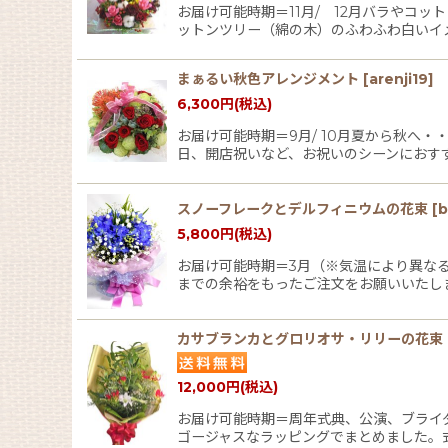
お届け可能時期＝11月/ 12月バラやコ
ットンツリー（綿の木）のふわふわ白いイ
まぁるい秋色アレンジメント
[
arenji19
]
6,300
円
(税込)
お届け可能時期＝9月/ 10月夏から秋へ
日、開店祝いなど、お祝いのシーンにおす
スノーフレークとデルフィニウムの花束
[
b
5,800
円
(税込)
お届け可能時期＝3月（※気温により異な
までの余裕をもったご注文をお願いいたし
カサブランカとグロリオサ・リリーの花束
12,000
円
(税込)
お届け可能時期＝周年式典、公演、ブライ
ゴージャスなラッピングでまとめました。