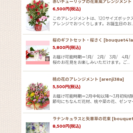
赤いチューリップの花束風アレンジメント
6,500
円
(税込)
このアレンジメントは、120サイズボック
アレンジでおつくりします。お誕生日のお
桜のギフトセット・桜さく
[
bouquet41a
5,800
円
(税込)
お届け可能時期＝1月/ 2月/ 3月/ 4
桜のお花見をお楽しみいただけます。ご…
桃の花のアレンジメント
[
arenji38a
]
5,500
円
(税込)
お届け可能時期＝2月中旬以降〜3月初旬
節句にちなんだ花材、桃や菜の花、ゼンマ
ラナンキュラスと矢車草の花束
[
bouque
8,500
円
(税込)