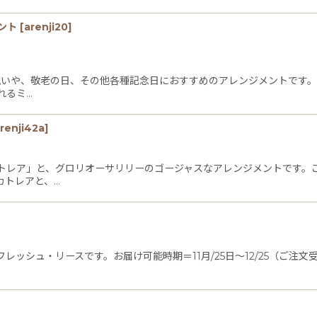
ント
[
arenji20
]
お祝いや、敬老の日、その他各種記念日におすすめのアレンジメントです
れるミ…
renji42a
]
トレア」と、グロリオーサリリーのゴージャスなアレンジメントです。
カトレアと、…
ッシュ・リースです。お届け可能時期＝11月/25日〜12/25（ご注文