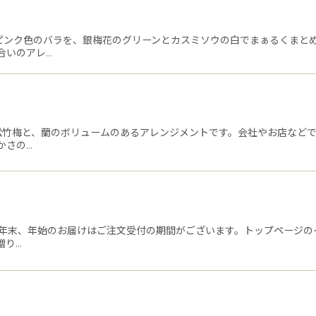
たピンク色のバラを、銀梅花のグリーンとカスミソウの白でまぁるくまと
合いのアレ…
頃松竹梅と、蘭のボリュームのあるアレンジメントです。会社やお店など
かさの…
頃 （年末、年始のお届けはご注文受付の期間がございます。トップページ
贈り…