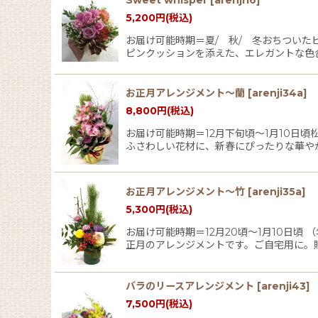
5,200
円
(税込)
お届け可能時期＝夏/ 秋/ 冬おちつい
ピンクッションを添えた、エレガントな色
お正月アレンジメント〜蘭
[
arenji34a
]
8,800
円
(税込)
お届け可能時期＝12月下旬頃〜1月10日
ふさわしい花材に、新春にぴったりな華や
お正月アレンジメント〜竹
[
arenji35a
]
5,300
円
(税込)
お届け可能時期＝12月20頃〜1月10日
正月のアレンジメントです。ご自宅用に。
バラのリースアレンジメント
[
arenji43
]
7,500
円
(税込)