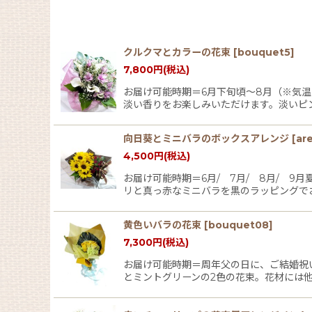
並び順
:
クルクマとカラーの花束
[
bouquet5
]
7,800
円
(税込)
お届け可能時期＝6月下旬頃〜8月（※気
淡い香りをお楽しみいただけます。淡いピ
向日葵とミニバラのボックスアレンジ
[
are
4,500
円
(税込)
お届け可能時期＝6月/ 7月/ 8月/ 
リと真っ赤なミニバラを黒のラッピングで
黄色いバラの花束
[
bouquet08
]
7,300
円
(税込)
お届け可能時期＝周年父の日に、ご結婚祝
とミントグリーンの2色の花束。花材には他