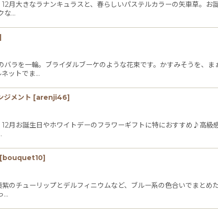
4月/ 12月大きなラナンキュラスと、春らしいパステルカラーの矢車草。
クな…
]
のバラを一輪。ブライダルブーケのような花束です。かすみそうを、ま
ルネットでま…
ンジメント
[
arenji46
]
4月/ 12月お誕生日やホワイトデーのフラワーギフトに特におすすめ♪高
…
[
bouquet10
]
 3月頃紫のチューリップとデルフィニウムなど、ブルー系の色合いでまと
っ…