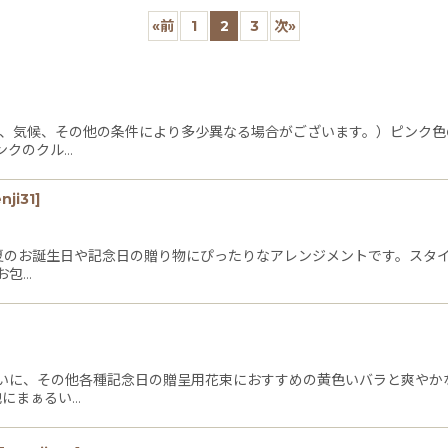
«
前
1
2
3
次
»
絞り込む
温、気候、その他の条件により多少異なる場合がございます。）ピンク色
ンクのクル…
nji31
]
9月夏のお誕生日や記念日の贈り物にぴったりなアレンジメントです。ス
お包…
いに、その他各種記念日の贈呈用花束におすすめの黄色いバラと爽やか
にまぁるい…