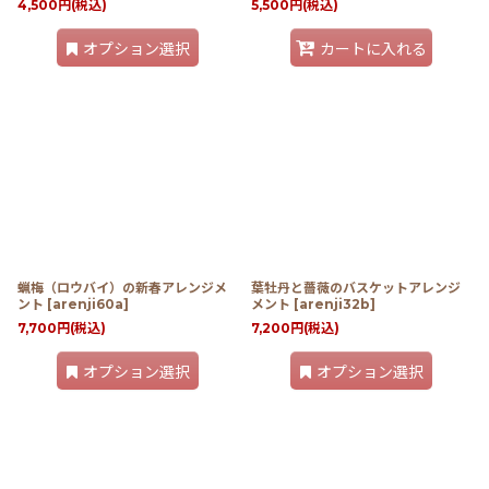
4,500
円
(税込)
5,500
円
(税込)
オプション選択
カートに入れる
蝋梅（ロウバイ）の新春アレンジメ
葉牡丹と薔薇のバスケットアレンジ
ント
[
arenji60a
]
メント
[
arenji32b
]
7,700
円
(税込)
7,200
円
(税込)
オプション選択
オプション選択