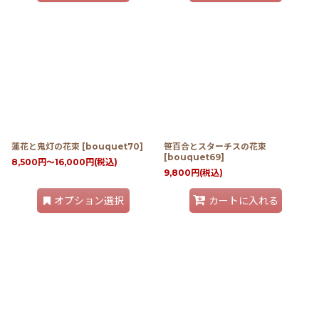
蓮花と鬼灯の花束
[
bouquet70
]
笹百合とスターチスの花束
[
bouquet69
]
8,500
円
～16,000
円
(税込)
9,800
円
(税込)
オプション選択
カートに入れる