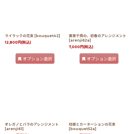
ライラックの花束
[
bouquet42
]
黄実千両の、初春のアレンジメント
[
arenji62a
]
12,800
円
(税込)
7,000
円
(税込)
オプション選択
オプション選択
オレガノとバラのアレンジメント
桔梗とカーネーションの花束
[
arenji61
]
[
bouquet52a
]