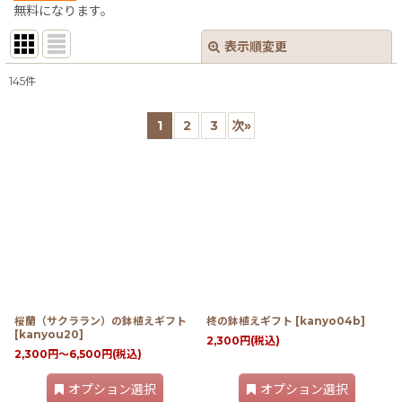
無料になります。
表示順変更
閉じる
145
件
表示数
:
1
2
3
次
»
並び順
:
絞り込む
桜蘭（サクララン）の鉢植えギフト
柊の鉢植えギフト
[
kanyo04b
]
[
kanyou20
]
2,300
円
(税込)
2,300
円
～6,500
円
(税込)
オプション選択
オプション選択