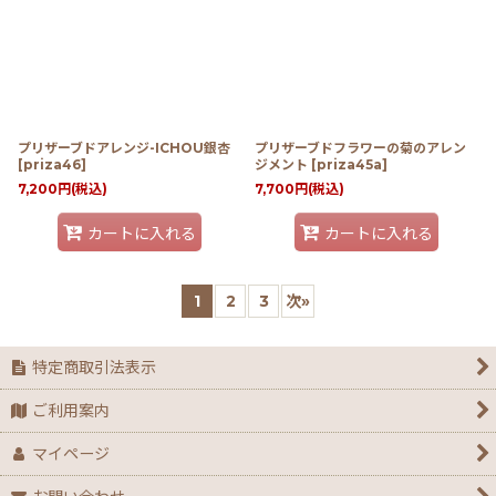
プリザーブドアレンジ-ICHOU銀杏
プリザーブドフラワーの菊のアレン
[
priza46
]
ジメント
[
priza45a
]
7,200
円
(税込)
7,700
円
(税込)
カートに入れる
カートに入れる
1
2
3
次
»
特定商取引法表示
ご利用案内
マイページ