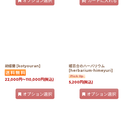
オプション選択
カートに入れる
胡蝶蘭
[
kotyouran
]
姫百合のハーバリウム
[
herbarium-himeyuri
]
22,000
円
～110,000
円
(税込)
5,200
円
(税込)
オプション選択
オプション選択