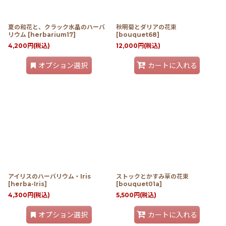
夏の和花と、クラック水晶のハーバ
秋明菊とダリアの花束
リウム
[
herbarium17
]
[
bouquet68
]
4,200
円
(税込)
12,000
円
(税込)
オプション選択
カートに入れる
アイリスのハーバリウム・Iris
ストックとかすみ草の花束
[
herba-Iris
]
[
bouquet01a
]
4,300
円
(税込)
5,500
円
(税込)
オプション選択
カートに入れる