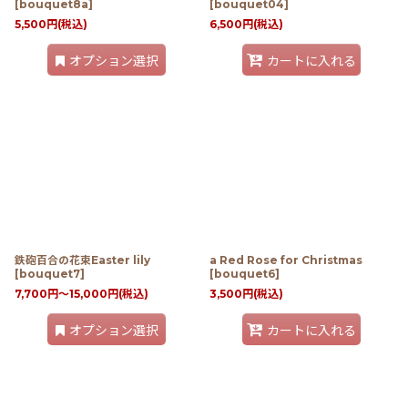
[
bouquet8a
]
[
bouquet04
]
5,500
円
(税込)
6,500
円
(税込)
オプション選択
カートに入れる
鉄砲百合の花束Easter lily
a Red Rose for Christmas
[
bouquet7
]
[
bouquet6
]
7,700
円
～15,000
円
(税込)
3,500
円
(税込)
オプション選択
カートに入れる