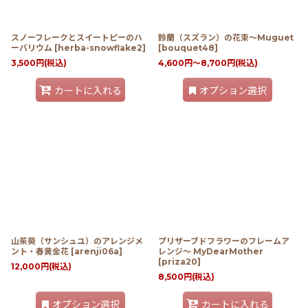
スノーフレークとスイートピーのハ
鈴蘭（スズラン）の花束〜Muguet
ーバリウム
[
herba-snowflake2
]
[
bouquet48
]
3,500
円
(税込)
4,600
円
～8,700
円
(税込)
カートに入れる
オプション選択
山茱萸（サンシュユ）のアレンジメ
プリザーブドフラワーのフレームア
ント・春黄金花
[
arenji06a
]
レンジ〜 MyDearMother
[
priza20
]
12,000
円
(税込)
8,500
円
(税込)
オプション選択
カートに入れる