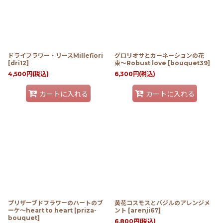
ドライフラワー・リースMillefiori
グロリオサとカーネーションの花
[
dri12
]
束〜Robust love
[
bouquet39
]
4,500
円
(税込)
6,300
円
(税込)
カートに入れる
カートに入れる
プリザーブドフラワーのハートのブ
黄花コスモスとバジルのアレンジメ
ーケ〜heart to heart
[
priza-
ント
[
arenji67
]
bouquet
]
6,800
円
(税込)