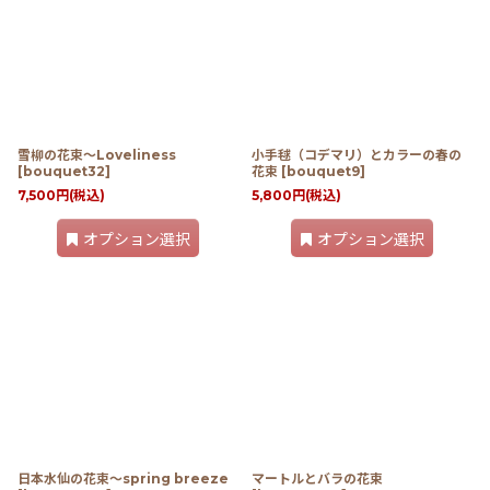
雪柳の花束〜Loveliness
小手毬（コデマリ）とカラーの春の
[
bouquet32
]
花束
[
bouquet9
]
7,500
円
(税込)
5,800
円
(税込)
オプション選択
オプション選択
日本水仙の花束〜spring breeze
マートルとバラの花束