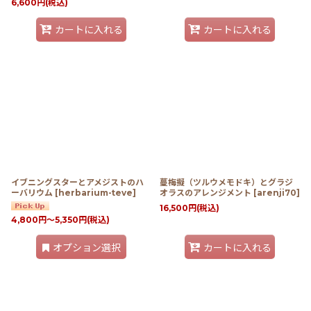
6,600
円
(税込)
カートに入れる
カートに入れる
イブニングスターとアメジストのハ
蔓梅擬（ツルウメモドキ）とグラジ
ーバリウム
[
herbarium-teve
]
オラスのアレンジメント
[
arenji70
]
16,500
円
(税込)
4,800
円
～5,350
円
(税込)
オプション選択
カートに入れる