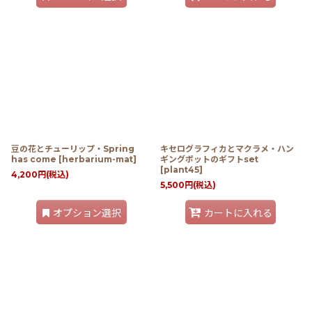
豆の花とチューリップ・Spring
キセログラフィカとマクラメ・ハン
has come
[
herbarium-mat
]
ギングポットのギフトset
[
plant45
]
4,200
円
(税込)
5,500
円
(税込)
オプション選択
カートに入れる