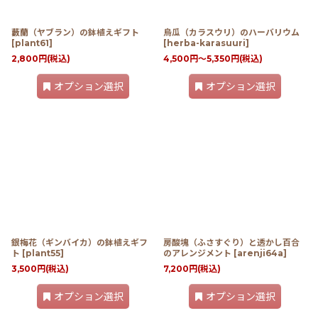
藪蘭（ヤブラン）の鉢植えギフト
烏瓜（カラスウリ）のハーバリウム
[
plant61
]
[
herba-karasuuri
]
2,800
円
(税込)
4,500
円
～5,350
円
(税込)
オプション選択
オプション選択
銀梅花（ギンバイカ）の鉢植えギフ
房酸塊（ふさすぐり）と透かし百合
ト
[
plant55
]
のアレンジメント
[
arenji64a
]
3,500
円
(税込)
7,200
円
(税込)
オプション選択
オプション選択