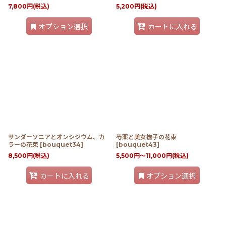
7,800
円
(税込)
5,200
円
(税込)
オプション選択
カートに入れる
サンダーソニアとオンシジウム、カ
芍薬と美女撫子の花束
ラーの花束
[
bouquet34
]
[
bouquet43
]
8,500
円
(税込)
5,500
円
～11,000
円
(税込)
カートに入れる
オプション選択