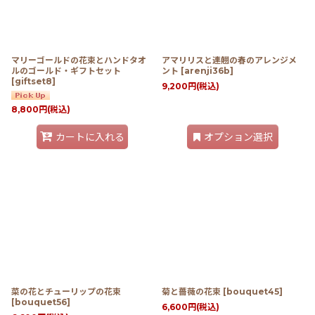
マリーゴールドの花束とハンドタオ
アマリリスと連翹の春のアレンジメ
ルのゴールド・ギフトセット
ント
[
arenji36b
]
[
giftset8
]
9,200
円
(税込)
8,800
円
(税込)
カートに入れる
オプション選択
菜の花とチューリップの花束
菊と薔薇の花束
[
bouquet45
]
[
bouquet56
]
6,600
円
(税込)