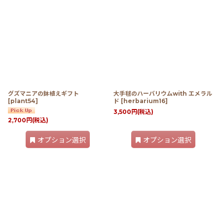
グズマニアの鉢植えギフト
大手毬のハーバリウムwith エメラル
[
plant54
]
ド
[
herbarium16
]
3,500
円
(税込)
2,700
円
(税込)
オプション選択
オプション選択