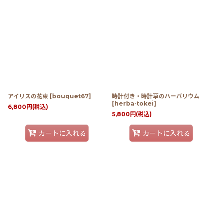
アイリスの花束
[
bouquet67
]
時計付き・時計草のハーバリウム
[
herba-tokei
]
6,800
円
(税込)
5,800
円
(税込)
カートに入れる
カートに入れる