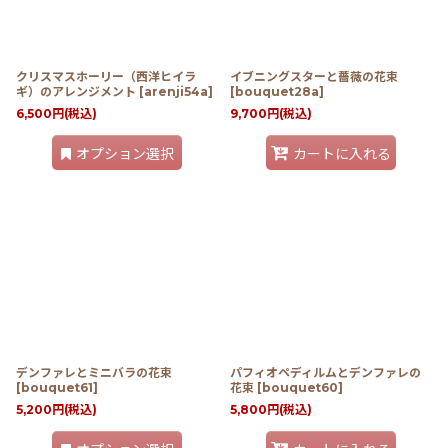
クリスマスホーリー（西洋ヒイラ
イブニングスターと薔薇の花束
ギ）のアレンジメント
[
arenji54a
]
[
bouquet28a
]
6,500
円
(税込)
9,700
円
(税込)
オプション選択
カートに入れる
デンファレとミニバラの花束
パフィオペディルムとデンファレの
[
bouquet61
]
花束
[
bouquet60
]
5,200
円
(税込)
5,800
円
(税込)