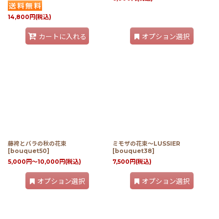
14,800
円
(税込)
カートに入れる
オプション選択
藤袴とバラの秋の花束
ミモザの花束〜LUSSIER
[
bouquet50
]
[
bouquet38
]
5,000
円
～10,000
円
(税込)
7,500
円
(税込)
オプション選択
オプション選択