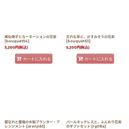
美女撫子とカーネーションの花束
忘れな草と、かすみそうの花束
[
bouquet54
]
[
bouquet53
]
5,200
円
(税込)
5,200
円
(税込)
カートに入れる
カートに入れる
都忘れと薔薇の木製プランター・ア
パールネックレスと、ふんわり花束
レンジメント
[
arenji65
]
のギフトセット
[
rg08a
]