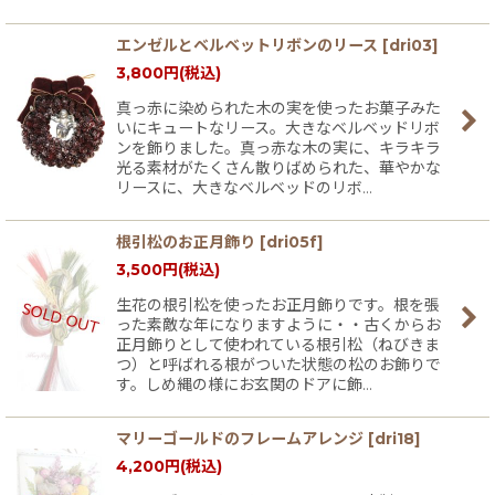
エンゼルとベルベットリボンのリース
[
dri03
]
3,800
円
(税込)
真っ赤に染められた木の実を使ったお菓子みた
いにキュートなリース。大きなベルベッドリボ
ンを飾りました。真っ赤な木の実に、キラキラ
光る素材がたくさん散りばめられた、華やかな
リースに、大きなベルベッドのリボ…
根引松のお正月飾り
[
dri05f
]
3,500
円
(税込)
生花の根引松を使ったお正月飾りです。根を張
った素敵な年になりますように・・古くからお
正月飾りとして使われている根引松（ねびきま
つ）と呼ばれる根がついた状態の松のお飾りで
す。しめ縄の様にお玄関のドアに飾…
マリーゴールドのフレームアレンジ
[
dri18
]
4,200
円
(税込)