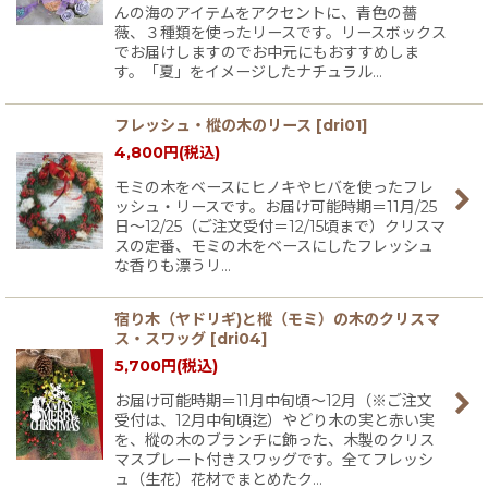
んの海のアイテムをアクセントに、青色の薔
薇、３種類を使ったリースです。リースボックス
でお届けしますのでお中元にもおすすめしま
す。「夏」をイメージしたナチュラル…
フレッシュ・樅の木のリース
[
dri01
]
4,800
円
(税込)
モミの木をベースにヒノキやヒバを使ったフレ
ッシュ・リースです。お届け可能時期＝11月/25
日〜12/25（ご注文受付＝12/15頃まで）クリスマ
スの定番、モミの木をベースにしたフレッシュ
な香りも漂うリ…
宿り木（ヤドリギ)と樅（モミ）の木のクリスマ
ス・スワッグ
[
dri04
]
5,700
円
(税込)
お届け可能時期＝11月中旬頃〜12月（※ご注文
受付は、12月中旬頃迄）やどり木の実と赤い実
を、樅の木のブランチに飾った、木製のクリス
マスプレート付きスワッグです。全てフレッシ
ュ（生花）花材でまとめたク…