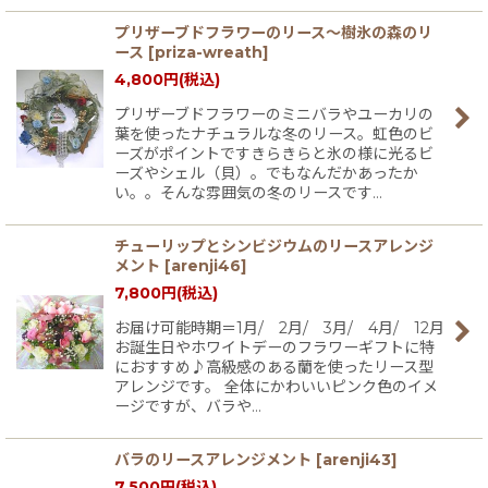
プリザーブドフラワーのリース〜樹氷の森のリ
ース
[
priza-wreath
]
4,800
円
(税込)
プリザーブドフラワーのミニバラやユーカリの
葉を使ったナチュラルな冬のリース。虹色のビ
ーズがポイントですきらきらと氷の様に光るビ
ーズやシェル（貝）。でもなんだかあったか
い。。そんな雰囲気の冬のリースです…
チューリップとシンビジウムのリースアレンジ
メント
[
arenji46
]
7,800
円
(税込)
お届け可能時期＝1月/ 2月/ 3月/ 4月/ 12月
お誕生日やホワイトデーのフラワーギフトに特
におすすめ♪高級感のある蘭を使ったリース型
アレンジです。 全体にかわいいピンク色のイメ
ージですが、バラや…
バラのリースアレンジメント
[
arenji43
]
7,500
円
(税込)