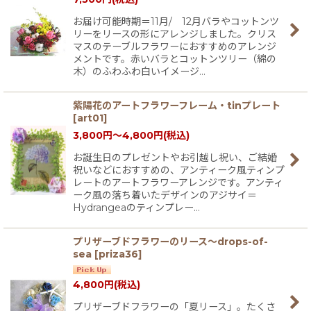
お届け可能時期＝11月/ 12月バラやコットンツ
リーをリースの形にアレンジしました。クリス
マスのテーブルフラワーにおすすめのアレンジ
メントです。赤いバラとコットンツリー（綿の
木）のふわふわ白いイメージ…
紫陽花のアートフラワーフレーム・tinプレート
[
art01
]
3,800
円
～4,800
円
(税込)
お誕生日のプレゼントやお引越し祝い、ご結婚
祝いなどにおすすめの、アンティーク風ティンプ
レートのアートフラワーアレンジです。アンティ
ーク風の落ち着いたデザインのアジサイ＝
Hydrangeaのティンプレー…
プリザーブドフラワーのリース〜drops-of-
sea
[
priza36
]
4,800
円
(税込)
プリザーブドフラワーの「夏リース」。たくさ