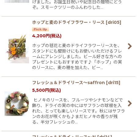
げました。お誕生日祝いや記念日の贈物にどう
ぞ。スモークツリーのふんわりした…
ホップと麦のドライフラワー・リース
[
dri05
]
4,200
円
(税込)
ホップの毬花と麦のドライフラワーリースを、
スタンドにも壁掛けにもお使いいただけるフレ
ームにアレンジしました。ビール好きな方への
プレゼントにもおすすめです♪「ホップ」の実
のリースに、麦の穂を加えた、ビー…
フレッシュ＆ドライリース〜saffron
[
dri15
]
5,500
円
(税込)
ヒノキのリースを、フルーツやシナモンなどで
飾り、ドライの実の中にはサフランの球根を入
れた、とっても楽しいリースです。秋にはサフラ
ンのお花が咲くかも♪まだヒノキの香りが残
る、半分フレッシュの…
フレッシュ＆ドライ・リース〜Ｎ
[
dri14
]