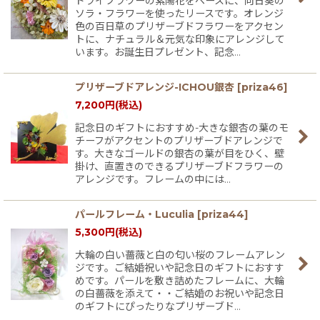
ドライフラワーの紫陽花をベースに、向日葵の
ソラ・フラワーを使ったリースです。オレンジ
色の百日草のプリザーブドフラワーをアクセン
トに、ナチュラル＆元気な印象にアレンジして
います。お誕生日プレゼント、記念…
プリザーブドアレンジ-ICHOU銀杏
[
priza46
]
7,200
円
(税込)
記念日のギフトにおすすめ-大きな銀杏の葉のモ
チーフがアクセントのプリザーブドアレンジで
す。大きなゴールドの銀杏の葉が目をひく、壁
掛け、直置きのできるプリザーブドフラワーの
アレンジです。フレームの中には…
パールフレーム・Luculia
[
priza44
]
5,300
円
(税込)
大輪の白い薔薇と白の匂い桜のフレームアレン
ジです。ご結婚祝いや記念日のギフトにおすす
めです。パールを敷き詰めたフレームに、大輪
の白薔薇を添えて・・ご結婚のお祝いや記念日
のギフトにぴったりなプリザーブド…