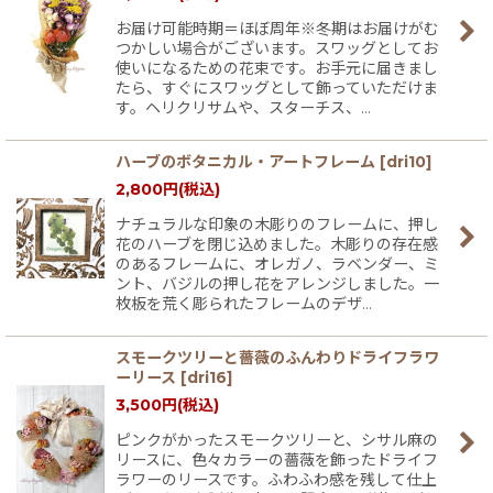
お届け可能時期＝ほぼ周年※冬期はお届けがむ
つかしい場合がございます。スワッグとしてお
使いになるための花束です。お手元に届きまし
たら、すぐにスワッグとして飾っていただけま
す。ヘリクリサムや、スターチス、…
ハーブのボタニカル・アートフレーム
[
dri10
]
2,800
円
(税込)
ナチュラルな印象の木彫りのフレームに、押し
花のハーブを閉じ込めました。木彫りの存在感
のあるフレームに、オレガノ、ラベンダー、ミ
ント、バジルの押し花をアレンジしました。一
枚板を荒く彫られたフレームのデザ…
スモークツリーと薔薇のふんわりドライフラワ
ーリース
[
dri16
]
3,500
円
(税込)
ピンクがかったスモークツリーと、シサル麻の
リースに、色々カラーの薔薇を飾ったドライフ
ラワーのリースです。ふわふわ感を残して仕上