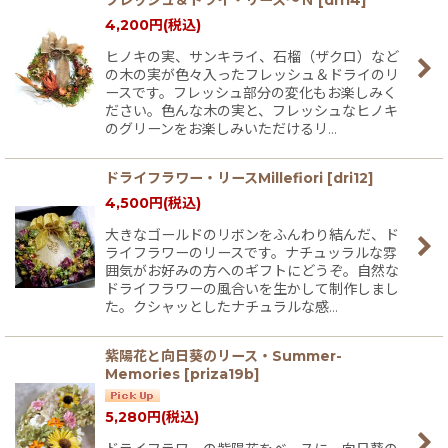
4,200
円
(税込)
ヒノキの実、サンキライ、石榴（ザクロ）など
の木の実が色々入ったフレッシュ＆ドライのリ
ースです。フレッシュ部分の変化もお楽しみく
ださい。色んな木の実と、フレッシュなヒノキ
のグリーンをお楽しみいただけるリ…
ドライフラワー・リースMillefiori
[
dri12
]
4,500
円
(税込)
大きなゴールドのリボンをふんわり結んだ、ド
ライフラワーのリースです。ナチュッラルな雰
囲気がお好みの方へのギフトにどうぞ。自然な
ドライフラワーの風合いを生かして制作しまし
た。クシャッとしたナチュラルな感…
紫陽花と向日葵のリース・Summer-
Memories
[
priza19b
]
5,280
円
(税込)