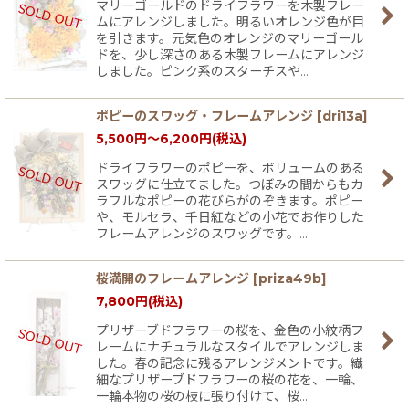
マリーゴールドのドライフラワーを木製フレー
ムにアレンジしました。明るいオレンジ色が目
を引きます。元気色のオレンジのマリーゴール
ドを、少し深さのある木製フレームにアレンジ
しました。ピンク系のスターチスや…
ポピーのスワッグ・フレームアレンジ
[
dri13a
]
5,500
円
～6,200
円
(税込)
ドライフラワーのポピーを、ボリュームのある
スワッグに仕立てました。つぼみの間からもカ
ラフルなポピーの花びらがのぞきます。ポピー
や、モルセラ、千日紅などの小花でお作りした
フレームアレンジのスワッグです。…
桜満開のフレームアレンジ
[
priza49b
]
7,800
円
(税込)
プリザーブドフラワーの桜を、金色の小紋柄フ
レームにナチュラルなスタイルでアレンジしま
した。春の記念に残るアレンジメントです。繊
細なプリザーブドフラワーの桜の花を、一輪、
一輪本物の桜の枝に張り付けて、桜…