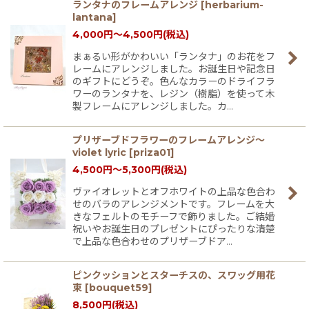
ランタナのフレームアレンジ
[
herbarium-
lantana
]
4,000
円
～4,500
円
(税込)
まぁるい形がかわいい「ランタナ」のお花をフ
レームにアレンジしました。お誕生日や記念日
のギフトにどうぞ。色んなカラーのドライフラ
ワーのランタナを、レジン（樹脂）を使って木
製フレームにアレンジしました。カ…
プリザーブドフラワーのフレームアレンジ〜
violet lyric
[
priza01
]
4,500
円
～5,300
円
(税込)
ヴァイオレットとオフホワイトの上品な色合わ
せのバラのアレンジメントです。フレームを大
きなフェルトのモチーフで飾りました。ご結婚
祝いやお誕生日のプレゼントにぴったりな清楚
で上品な色合わせのプリザーブドア…
ピンクッションとスターチスの、スワッグ用花
束
[
bouquet59
]
8,500
円
(税込)