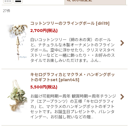
閉じる
27
件
表示数
:
コットンツリーのフライングボール
[
dri19
]
2,700
円
(税込)
並び順
:
白いコットンツリー（綿の木の実）のボール
と、ナチュラルな木製オーナメントのフライン
絞り込む
グボール。空中に浮かせたり、クリスマスタペ
ストリーなどと一緒に飾ったり・・お好みのス
タイルでお楽しみいただけます。ふん…
キセログラフィカとマクラメ・ハンギングポッ
トのギフトset
[
plant45
]
5,500
円
(税込)
お届け可能時期＝周年 観賞時期＝周年チランジ
ア（エアープランツ）の王様「キセログラフィ
カ」と、マクラメのハンギングポットのギフト
セットです。お誕生日プレゼントや、バレンタ
インデー、お引越し祝いなどの贈…