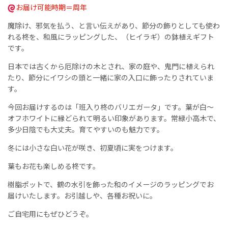
お届け可能時期＝周年
魔除け、邪気を払う、と言い伝えがあり、節分の飾りとしても使わ
れる柊を、和風にラッピングした、（ヒイラギ）の鉢植えギフト
です。
日本では古くから厄除けの木とされ、家の庭や、鬼門に植えられ
たり、節分にイワシの頭と一緒に家の入口に飾ったりされていま
す。
今回お届けするのは「班入り柊のバリエガータ」です。葉が白〜
オフホワイトに縁どられて明るい印象があります。常緑小高木で、
多少日陰でも大丈夫。育てやすいのも魅力です。
冬には小さな白い花が咲き、初夏頃に実をつけます。
葉もお花も楽しめる柊です。
樹脂ポットで、鶴の水引を飾った和のイメージのラッピングでお
届けいたします。お引越しや、各種お祝いに。
ご自宅用にもぜひどうぞ。