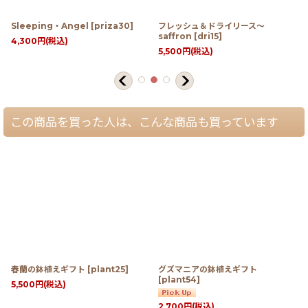
Sleeping・Angel
[
priza30
]
フレッシュ＆ドライリース〜
saffron
[
dri15
]
4,300
円
(税込)
5,500
円
(税込)
この商品を買った人は、こんな商品も買っています
春蘭の鉢植えギフト
[
plant25
]
グズマニアの鉢植えギフト
[
plant54
]
5,500
円
(税込)
2,700
円
(税込)