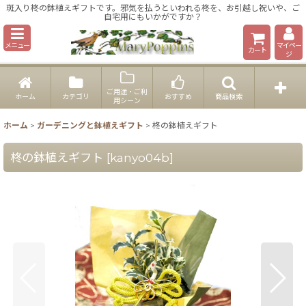
斑入り柊の鉢植えギフトです。邪気を払うといわれる柊を、お引越し祝いや、ご
自宅用にもいかがですか？
メニュー
マイペー
カート
ジ
ご用途・ご利
ホーム
カテゴリ
おすすめ
商品検索
用シーン
ホーム
>
ガーデニングと鉢植えギフト
>
柊の鉢植えギフト
柊の鉢植えギフト
[
kanyo04b
]