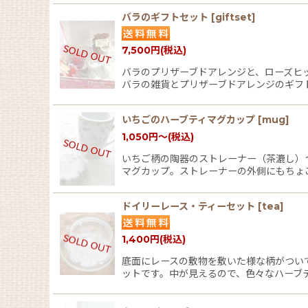
バラのギフトセット
[
giftset
]
7,500
円
(税込)
バラのプリザーブドアレンジと、ローズヒ
バラの雑貨とプリザーブドアレンジのギフ
いちごのハーブティマグカップ
[
mug
]
1,050
円
～
(税込)
いちご柄の陶器のストレーナー（茶漉し）
マグカップ。ストレーナーの外側にもちょ
ドイリーレース・ティーセット
[
tea
]
1,400
円
(税込)
底面にレースの敷物を敷いた様な柄がつい
ットです。中が見えるので、色々なハーブ