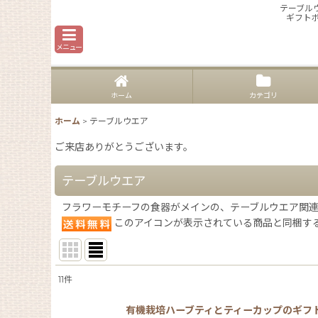
テーブル
ギフト
メニュー
ホーム
カテゴリ
ホーム
>
テーブルウエア
ご来店ありがとうございます。
テーブルウエア
フラワーモチーフの食器がメインの、テーブルウエア関
このアイコンが表示されている商品と同梱す
11
件
表示数
:
有機栽培ハーブティとティーカップのギフ