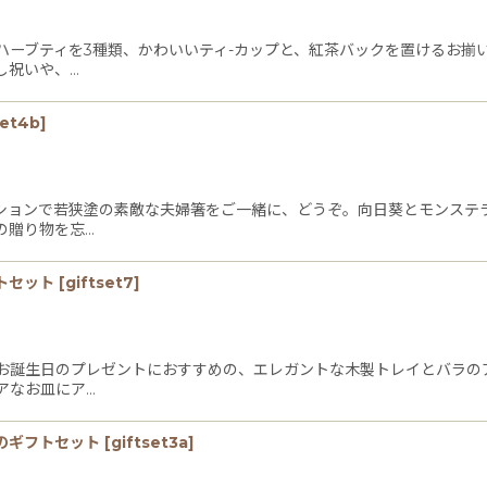
ハーブティを3種類、かわいいティ-カップと、紅茶バックを置けるお揃
し祝いや、…
絞り込む
set4b
]
ションで若狭塗の素敵な夫婦箸をご一緒に、どうぞ。向日葵とモンステ
の贈り物を忘…
トセット
[
giftset7
]
お誕生日のプレゼントにおすすめの、エレガントな木製トレイとバラの
アなお皿にア…
のギフトセット
[
giftset3a
]