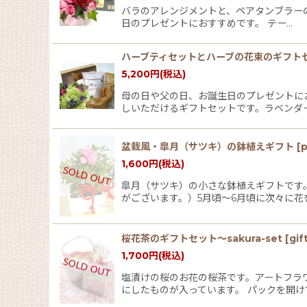
バラのアレンジメントと、ペアタンブラー
日のプレゼントにおすすめです。 テー…
ハーブティセットとハーブの花束のギフト
5,200
円
(税込)
母の日や父の日、お誕生日のプレゼントに
しいただけるギフトセットです。ラベンダ
盆栽風・皐月（サツキ）の鉢植えギフト
[
p
1,600
円
(税込)
皐月（サツキ）の小さな鉢植えギフトです
がございます。）5月頃〜6月頃に次々に花
桜花茶のギフトセット〜sakura-set
[
gif
1,700
円
(税込)
塩漬けの桜のお花の桜茶です。アートフラ
にしたものが入っています。 パックを開け