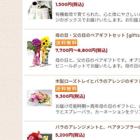
1,500
円
(税込)
並び順
:
有機栽培で育てられた、心と体にやさしい
ジのボックスでお届けいたします。お引越
母の日・父の日のペアギフトセット
[
gift
7,700
円
～8,800
円
(税込)
母の日と、父の日のペアギフトです。オプ
ビニールポットでお届いたします。母の日
木製ローズトレイとバラのアレンジのギフ
9,300
円
(税込)
お届け可能時期＝周年母の日のギフトに、
ラとスプレーバラ、カーネーションをクリ
バラのアレンジメントと、ペアタンブラー
5,200
円
(税込)