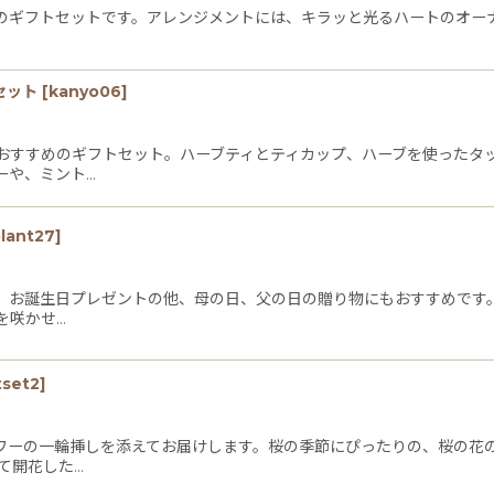
のギフトセットです。アレンジメントには、キラッと光るハートのオーナ
セット
[
kanyo06
]
おすすめのギフトセット。ハーブティとティカップ、ハーブを使ったタ
ーや、ミント…
lant27
]
。お誕生日プレゼントの他、母の日、父の日の贈り物にもおすすめです
を咲かせ…
tset2
]
ワーの一輪挿しを添えてお届けします。桜の季節にぴったりの、桜の花
て開花した…