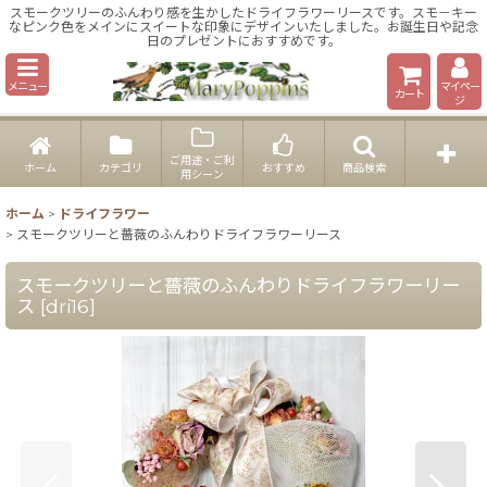
スモークツリーのふんわり感を生かしたドライフラワーリースです。スモ－キー
なピンク色をメインにスイートな印象にデザインいたしました。お誕生日や記念
日のプレゼントにおすすめです。
メニュー
マイペー
カート
ジ
ご用途・ご利
ホーム
カテゴリ
おすすめ
商品検索
用シーン
ホーム
>
ドライフラワー
>
スモークツリーと薔薇のふんわりドライフラワーリース
スモークツリーと薔薇のふんわりドライフラワーリー
ス
[
dri16
]