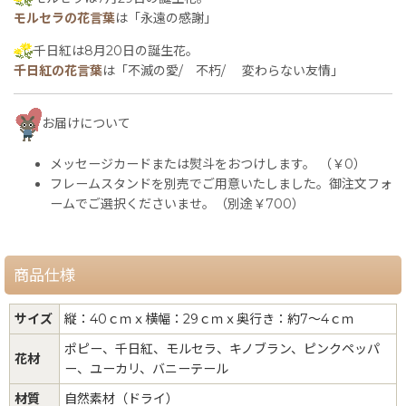
モルセラの花言葉
は「永遠の感謝」
千日紅は8月20日の誕生花。
千日紅の花言葉
は「不滅の愛/ 不朽/ 変わらない友情」
お届けについて
メッセージカードまたは熨斗をおつけします。 （￥0）
フレームスタンドを別売でご用意いたしました。御注文フォ
ームでご選択くださいませ。（別途￥700）
商品仕様
サイズ
縦：40ｃｍｘ横幅：29ｃｍｘ奥行き：約7〜4ｃｍ
ポピー、千日紅、モルセラ、キノブラン、ピンクペッパ
花材
ー、ユーカリ、バニーテール
材質
自然素材（ドライ）