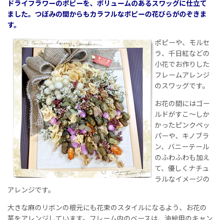
ドライフラワーのポピーを、ボリュームのあるスワッグに仕立て
ました。つぼみの間からもカラフルなポピーの花びらがのぞきま
す。
ポピーや、モルセ
ラ、千日紅などの
小花でお作りした
フレームアレンジ
のスワッグです。
お花の間にはゴー
ルドがすこ〜しか
かったピンクペッ
パーや、キノブラ
ン、バニーテール
のふわふわも加え
て、優しくナチュ
ラルなイメージの
アレンジです。
大きな麻のリボンの根元にも花束のスタイルになるよう、お花の
茎をアレンジしています。フレーム内のベースは、油絵用のキャン