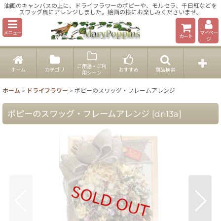
油画のキャンバスの上に、ドライフラワーのポピーや、モルセラ、千日紅などを
スワッグ風にアレンジしました。絵画の様にお楽しみくださいませ。
メニュー
マイペー
カート
ジ
ご用途・ご利
ホーム
カテゴリ
おすすめ
商品検索
用シーン
ホーム
>
ドライフラワー
>
ポピーのスワッグ・フレームアレンジ
ポピーのスワッグ・フレームアレンジ
[
dri13a
]