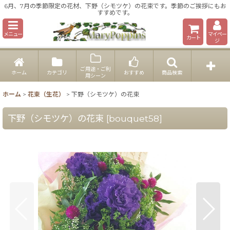
6月、7月の季節限定の花材、下野（シモツケ）の花束です。季節のご挨拶にもお
すすめです。
メニュー
マイペー
カート
ジ
ご用途・ご利
ホーム
カテゴリ
おすすめ
商品検索
用シーン
ホーム
>
花束（生花）
>
下野（シモツケ）の花束
下野（シモツケ）の花束
[
bouquet58
]