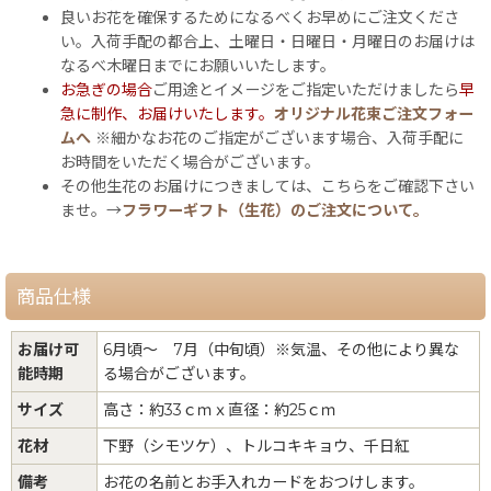
良いお花を確保するためになるべくお早めにご注文くださ
い。入荷手配の都合上、土曜日・日曜日・月曜日のお届けは
なるべ木曜日までにお願いいたします。
お急ぎの場合
ご用途とイメージをご指定いただけましたら
早
急に制作、お届けいたします。
オリジナル花束ご注文フォー
ムへ
※細かなお花のご指定がございます場合、入荷手配に
お時間をいただく場合がございます。
その他生花のお届けにつきましては、こちらをご確認下さい
ませ。→
フラワーギフト（生花）のご注文について。
商品仕様
お届け可
6月頃〜 7月（中旬頃）※気温、その他により異な
能時期
る場合がございます。
サイズ
高さ：約33ｃｍｘ直径：約25ｃｍ
花材
下野（シモツケ）、トルコキキョウ、千日紅
備考
お花の名前とお手入れカードをおつけします。