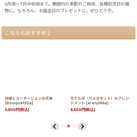
6月頃〜7月中旬頃まで。期間内の季節のご挨拶、各種記念日の贈
物に。もちろん、お誕生日のプレゼントに。ぜひどうぞ。
こちらもおすすめ♪
桔梗とカーネーションの花束
モナルダ（ベルガモット）のアレン
[
bouquet52a
]
ジメント
[
arenji66a
]
5,500
円
(税込)
6,500
円
(税込)