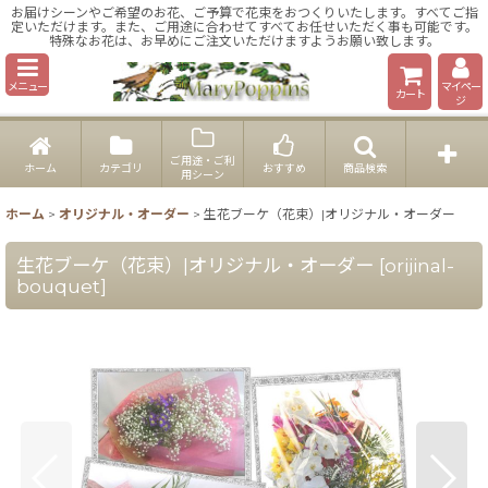
お届けシーンやご希望のお花、ご予算で花束をおつくりいたします。すべてご指
定いただけます。また、ご用途に合わせてすべてお任せいただく事も可能です。
特殊なお花は、お早めにご注文いただけますようお願い致します。
メニュー
マイペー
カート
ジ
ご用途・ご利
ホーム
カテゴリ
おすすめ
商品検索
用シーン
ホーム
>
オリジナル・オーダー
>
生花ブーケ（花束）|オリジナル・オーダー
生花ブーケ（花束）|オリジナル・オーダー
[
orijinal-
bouquet
]