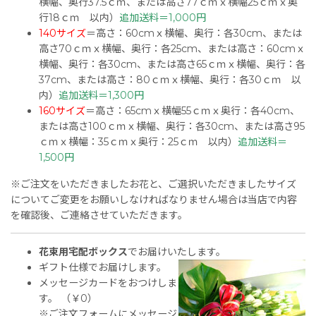
横幅、奥行37.5ｃｍ、または高さ77ｃｍｘ横幅25ｃｍｘ奥
行18ｃｍ 以内）
追加送料＝1,000円
140サイズ
＝高さ：60cmｘ横幅、奥行：各30cm、または
高さ70ｃｍｘ横幅、奥行：各25cm、または高さ：60cmｘ
横幅、奥行：各30cm、または高さ65ｃｍｘ横幅、奥行：各
37cm、または高さ：80ｃｍｘ横幅、奥行：各30ｃｍ 以
内）
追加送料＝1,300円
160サイズ
＝高さ：65cmｘ横幅55ｃｍｘ奥行：各40cm、
または高さ100ｃｍｘ横幅、奥行：各30cm、または高さ95
ｃｍｘ横幅：35ｃｍｘ奥行：25ｃｍ 以内）
追加送料＝
1,500円
※ご注文をいただきましたお花と、ご選択いただきましたサイズ
についてご変更をお願いしなければなりません場合は当店で内容
を確認後、ご連絡させていただきます。
花束用宅配ボックス
でお届けいたします。
ギフト仕様でお届けします。
メッセージカードをおつけしま
す。 （￥0）
※ご注文フォームにメッセージ