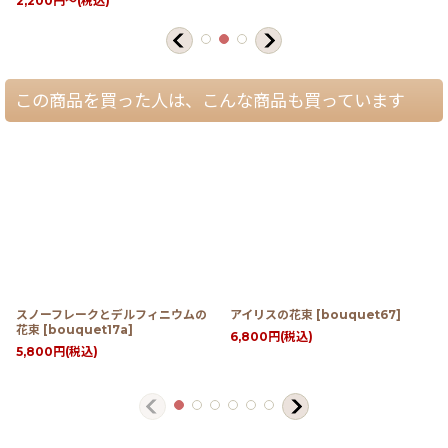
2,200
円
～
(税込)
この商品を買った人は、こんな商品も買っています
スノーフレークとデルフィニウムの
アイリスの花束
[
bouquet67
]
花束
[
bouquet17a
]
6,800
円
(税込)
5,800
円
(税込)