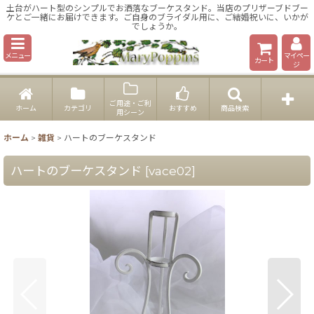
土台がハート型のシンプルでお洒落なブーケスタンド。当店のプリザーブドブー
ケとご一緒にお届けできます。ご自身のブライダル用に、ご結婚祝いに、いかが
でしょうか。
メニュー
マイペー
カート
ジ
ご用途・ご利
ホーム
カテゴリ
おすすめ
商品検索
用シーン
ホーム
>
雑貨
>
ハートのブーケスタンド
ハートのブーケスタンド
[
vace02
]