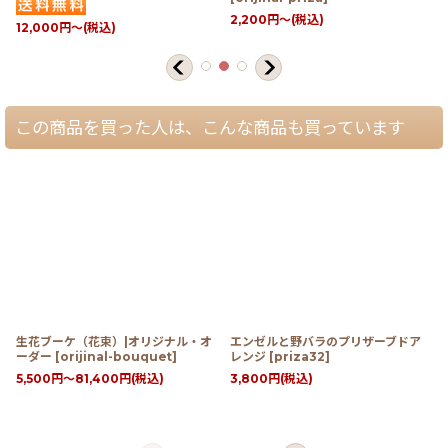
2,200
円
～
(税込)
12,000
円
～
(税込)
この商品を買った人は、こんな商品も買っています
生花ブーケ（花束）|オリジナル・オ
エンゼルと野バラのプリザーブドア
ーダー
[
orijinal-bouquet
]
レンジ
[
priza32
]
5,500
円
～81,400
円
(税込)
3,800
円
(税込)