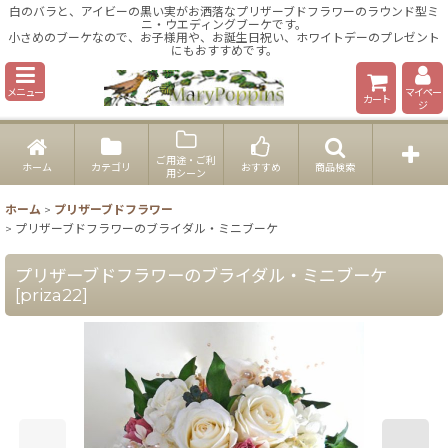
白のバラと、アイビーの黒い実がお洒落なプリザーブドフラワーのラウンド型ミ
ニ・ウエディングブーケです。
小さめのブーケなので、お子様用や、お誕生日祝い、ホワイトデーのプレゼント
にもおすすめです。
メニュー
マイペー
カート
ジ
ご用途・ご利
ホーム
カテゴリ
おすすめ
商品検索
用シーン
ホーム
>
プリザーブドフラワー
>
プリザーブドフラワーのブライダル・ミニブーケ
プリザーブドフラワーのブライダル・ミニブーケ
[
priza22
]