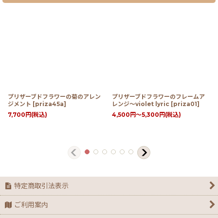
プリザーブドフラワーの菊のアレン
プリザーブドフラワーのフレームア
ジメント
[
priza45a
]
レンジ〜violet lyric
[
priza01
]
7,700
円
(税込)
4,500
円
～5,300
円
(税込)
特定商取引法表示
ご利用案内