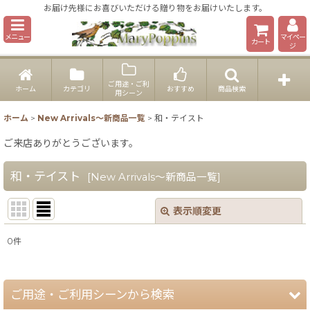
お届け先様にお喜びいただける贈り物をお届けいたします。
メニュー
マイペー
カート
ジ
ご用途・ご利
ホーム
カテゴリ
おすすめ
商品検索
用シーン
ホーム
>
New Arrivals～新商品一覧
>
和・テイスト
ご来店ありがとうございます。
和・テイスト
[
New Arrivals～新商品一覧
]
表示順変更
閉じる
0
件
表示数
:
並び順
:
ご用途・ご利用シーンから検索