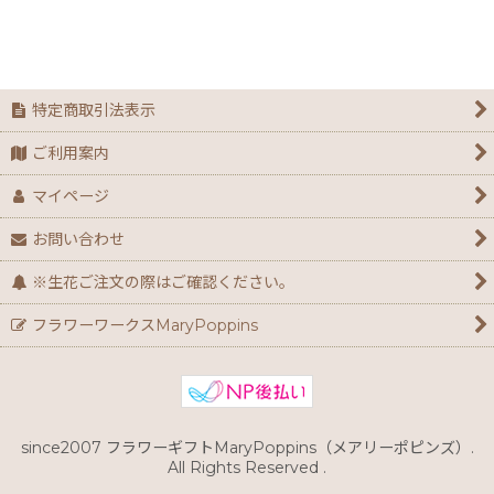
絞り込む
生花お届け時期：周年
生花お届け時期：春
特定商取引法表示
生花お届け時期：夏
ご利用案内
生花お届け時期：秋
マイページ
生花お届け時期：冬
お問い合わせ
カジュアルスタイル
※生花ご注文の際はご確認ください。
フォーマルスタイル
フラワーワークスMaryPoppins
リース・壁掛け
鉢植えギフト
since2007 フラワーギフトMaryPoppins（メアリーポピンズ）.
ガーデニング雑貨
All Rights Reserved .