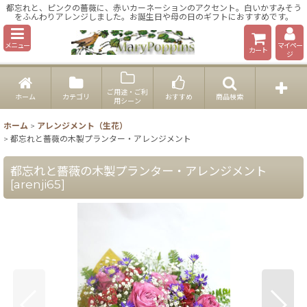
都忘れと、ピンクの薔薇に、赤いカーネーションのアクセント。白いかすみそう
をふんわりアレンジしました。お誕生日や母の日のギフトにおすすめです。
メニュー
マイペー
カート
ジ
ご用途・ご利
ホーム
カテゴリ
おすすめ
商品検索
用シーン
ホーム
>
アレンジメント（生花）
>
都忘れと薔薇の木製プランター・アレンジメント
都忘れと薔薇の木製プランター・アレンジメント
[
arenji65
]