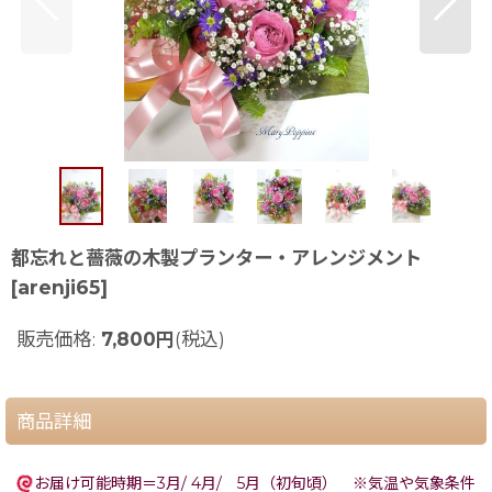
都忘れと薔薇の木製プランター・アレンジメント
[
arenji65
]
販売価格
:
7,800
円
(税込)
商品詳細
お届け可能時期＝3月/ 4月/ 5月（初旬頃） ※気温や気象条件