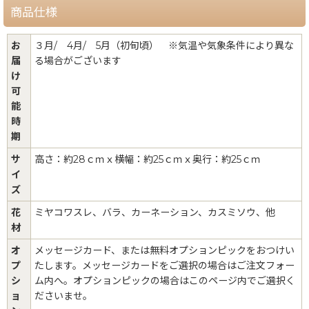
商品仕様
お
３月/ 4月/ 5月（初旬頃） ※気温や気象条件により異な
届
る場合がございます
け
可
能
時
期
サ
高さ：約28ｃｍｘ横幅：約25ｃｍｘ奥行：約25ｃｍ
イ
ズ
花
ミヤコワスレ、バラ、カーネーション、カスミソウ、他
材
オ
メッセージカード、または無料オプションピックをおつけい
プ
たします。メッセージカードをご選択の場合はご注文フォー
シ
ム内へ。オプションピックの場合はこのページ内でご選択く
ョ
ださいませ。