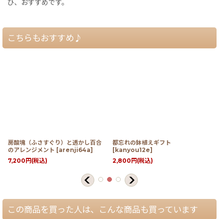
ひ、おすすめです。
こちらもおすすめ♪
房酸塊（ふさすぐり）と透かし百合
都忘れの鉢植えギフト
のアレンジメント
[
arenji64a
]
[
kanyou12e
]
7,200
円
(税込)
2,800
円
(税込)
この商品を買った人は、こんな商品も買っています