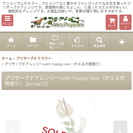
アンスリウムやカラー、プルメリアなど夏のギフトにぴったりなお花を使ったプ
リザーブドアレンジです。菩提樹の葉にちょこん、と座ったカエルがかわいい、
個性的なアレンジです。お誕生日祝いや、季節の贈り物におすすめです。
メニュー
マイペー
カート
ジ
ご用途・ご利
ホーム
カテゴリ
おすすめ
商品検索
用シーン
ホーム
>
プリザーブドフラワー
>
プリザーブドアレンジ〜with happy rain（かえるの雨宿り）
プリザーブドアレンジ〜with happy rain（かえるの
雨宿り）
[
priza53
]