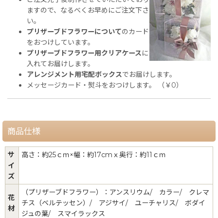
ますので、なるべくお早めにご注文下さ
い。
プリザーブドフラワーについて
のカード
をおつけしています。
プリザーブドフラワー用クリアケース
に
入れてお届けします。
アレンジメント用宅配ボックス
でお届けします。
メッセージカード・熨斗をおつけします。 （￥0）
商品仕様
サ
高さ：約25ｃｍ×幅：約17cmｘ奥行：約11ｃｍ
イ
ズ
（プリザーブドフラワー）：アンスリウム/ カラー/ クレマ
花
チス（ベルテッセン）/ アジサイ/ ユーチャリス/ ボダイ
材
ジュの葉/ スマイラックス