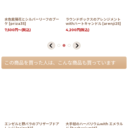
水色紫陽花とシルバーリーフのブー
ラウンドボックスのアレンジメント
ケ
[
priza35
]
withハートキャンドル
[
arenji25
]
7,500
円
～
(税込)
4,200
円
(税込)
この商品を買った人は、こんな商品も買っています
エンゼルと野バラのプリザーブドア
大手毬のハーバリウムwith エメラル