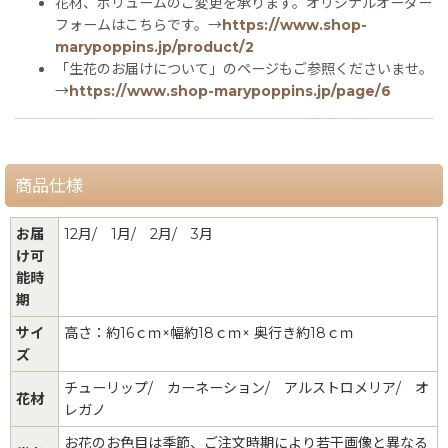
花材、ボリュームのご変更を承ります。オリジナルオーダー
フォームはこちらです。→
https://www.shop-
marypoppins.jp/product/2
「生花のお届けについて」のページもご参照くださいませ。
→
https://www.shop-marypoppins.jp/page/6
商品仕様
お届
12月/ 1月/ 2月/ 3月
け可
能時
期
サイ
高さ：約16ｃｍ×幅約18ｃｍ× 奥行き約18ｃｍ
ズ
チューリップ/ カーネーション/ アルストロメリア/ オ
花材
レガノ
お花のお色目は季節、ご注文時期により若干画像と異なる