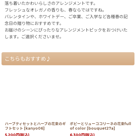
落ち着いたかわいらしさのアレンジメントです。
フレッシュなオレガノの香りも、春ならではですね。
バレンタインや、ホワイトデー、ご卒業、ご入学など各種春の記
念日の贈り物におすすめです。
お届けのシーンにぴったりなアレンジメントピックをおつけいた
します。ご選択くださいませ。
こちらもおすすめ♪
ハーブティセットとハーブの花束のギ
ポピーとリューココリーネの花束full
フトセット
[
kanyo06
]
of color
[
bouquet27a
]
5,200
円
(税込)
6,300
円
(税込)