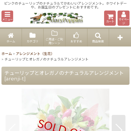
ピンクのチューリップのナチュラルでかわいいアレンジメント。ホワイトデー
や、お誕生日のプレゼントにおすすめです。
メニュー
マイペー
カート
ジ
ご用途・ご利
ホーム
カテゴリ
おすすめ
商品検索
用シーン
ホーム
>
アレンジメント（生花）
>
チューリップとオレガノのナチュラルアレンジメント
チューリップとオレガノのナチュラルアレンジメント
[
arenji-t
]