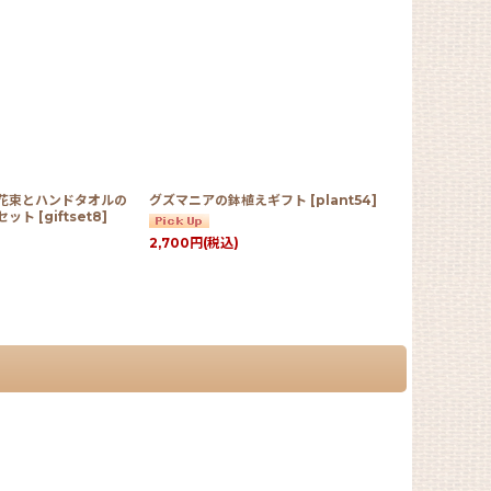
花束とハンドタオルの
グズマニアの鉢植えギフト
[
plant54
]
セット
[
giftset8
]
2,700
円
(税込)