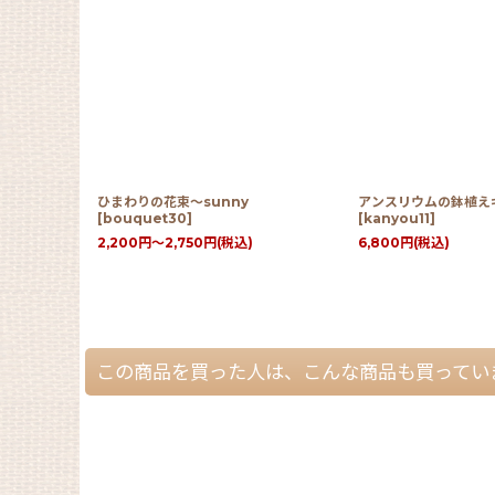
トセット
ひまわりの花束〜sunny
アンスリウムの鉢植え
[
bouquet30
]
[
kanyou11
]
2,200
円
～2,750
円
(税込)
6,800
円
(税込)
この商品を買った人は、こんな商品も買ってい