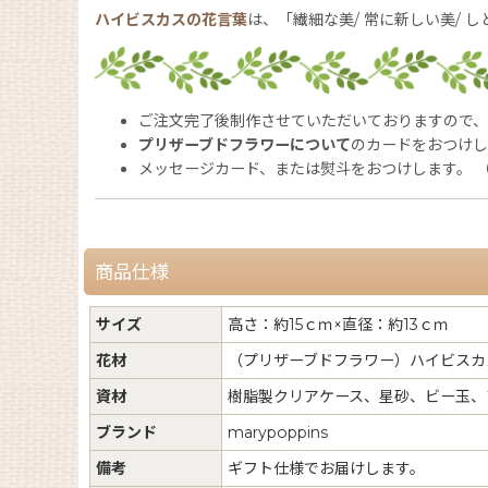
ハイビスカスの花言葉
は、「繊細な美/ 常に新しい美/ し
ご注文完了後制作させていただいておりますので
プリザーブドフラワーについて
のカードをおつけし
メッセージカード、または熨斗をおつけします。 
商品仕様
サイズ
高さ：約15ｃｍ×直径：約13ｃｍ
花材
（プリザーブドフラワー）ハイビスカ
資材
樹脂製クリアケース、星砂、ビー玉、
ブランド
marypoppins
備考
ギフト仕様でお届けします。