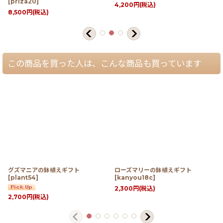
[
priza20
]
4,200
円
(税込)
8,500
円
(税込)
この商品を買った人は、こんな商品も買っています
グズマニアの鉢植えギフト
ローズマリーの鉢植えギフト
[
plant54
]
[
kanyou18c
]
2,300
円
(税込)
2,700
円
(税込)