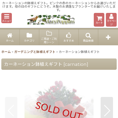
カーネーションの鉢植えギフト。ピンクの赤のカーネーションからお選びいただ
けます。母の日のギフトにどうぞ。木製のお洒落なプランターでお届けいたしま
す。
メニュー
マイペー
カート
ジ
ご用途・ご利
ホーム
カテゴリ
おすすめ
商品検索
用シーン
ホーム
>
ガーデニングと鉢植えギフト
>
カーネーション鉢植えギフト
カーネーション鉢植えギフト
[
carnation
]