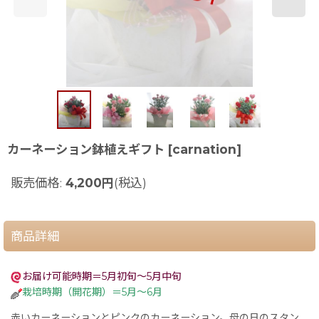
カーネーション鉢植えギフト
[
carnation
]
販売価格
:
4,200
円
(税込)
商品詳細
お届け可能時期＝5月初旬〜5月中旬
栽培時期（開花期）＝5月〜6月
赤いカーネーションとピンクのカーネーション。母の日のスタン