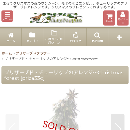
まるでクリスマスの森のワンシーン。モミの木とエンゼル、チューリップのプリ
ザーブドアレンジです。クリスマスのプレゼントにおすすめです。
メニュー
マイペー
カート
ジ
ご用途・ご利
ホーム
カテゴリ
おすすめ
商品検索
用シーン
ホーム
>
プリザーブドフラワー
>
プリザーブド・チューリップのアレンジ〜Christmas forest
プリザーブド・チューリップのアレンジ〜Christmas
forest
[
priza33c
]