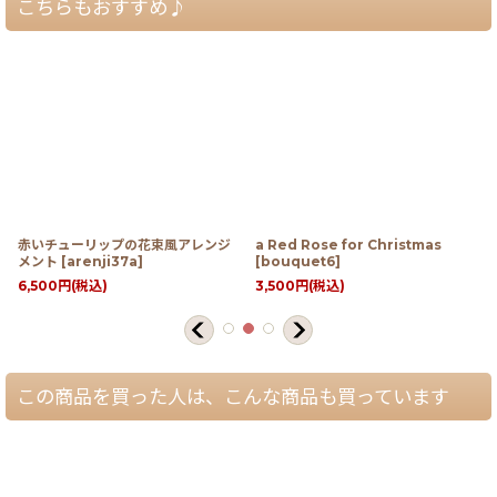
こちらもおすすめ♪
赤いチューリップの花束風アレンジ
a Red Rose for Christmas
メント
[
arenji37a
]
[
bouquet6
]
6,500
円
(税込)
3,500
円
(税込)
この商品を買った人は、こんな商品も買っています