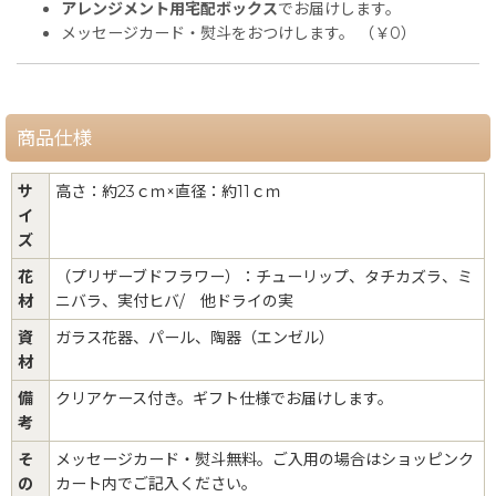
アレンジメント用宅配ボックス
でお届けします。
メッセージカード・熨斗をおつけします。 （￥0）
商品仕様
サ
高さ：約23ｃｍ×直径：約11ｃｍ
イ
ズ
花
（プリザーブドフラワー）：チューリップ、タチカズラ、ミ
材
ニバラ、実付ヒバ/ 他ドライの実
資
ガラス花器、パール、陶器（エンゼル）
材
備
クリアケース付き。ギフト仕様でお届けします。
考
そ
メッセージカード・熨斗無料。ご入用の場合はショッピンク
の
カート内でご記入ください。